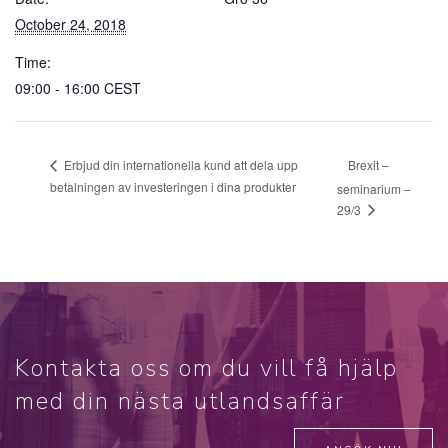
October 24, 2018
Time:
09:00 - 16:00
CEST
Brexit –
Erbjud din internationella kund att dela upp
betalningen av investeringen i dina produkter
seminarium –
29/3
Kontakta oss om du vill få hjälp
med din nästa utlandsaffär