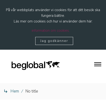
På vår webbplats använder vi cookies för att ditt besök ska
fungera bättre.
Läs mer om cookies och hur vi använder dem här:
information om cookies.
Jag godkänner
Hem
/
No title
