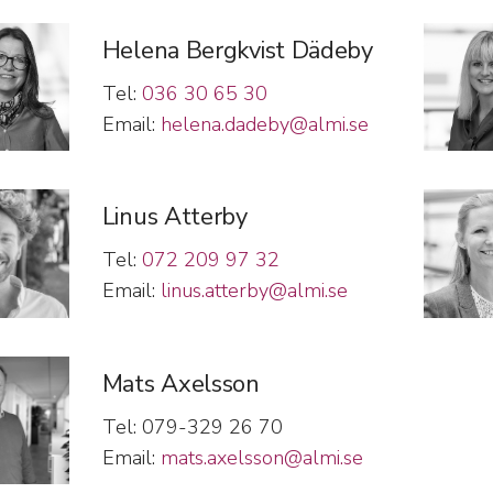
Helena Bergkvist Dädeby
Tel:
036 30 65 30
Email:
helena.dadeby@almi.se
Linus Atterby
Tel:
072 209 97 32
Email:
linus.atterby@almi.se
Mats Axelsson
Tel: 079-329 26 70
Email:
mats.axelsson@almi.se