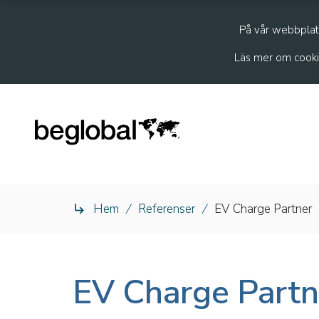
På vår webbplats
Läs mer om cooki
Hem
/
Referenser
/
EV Charge Partner

EV Charge Partn