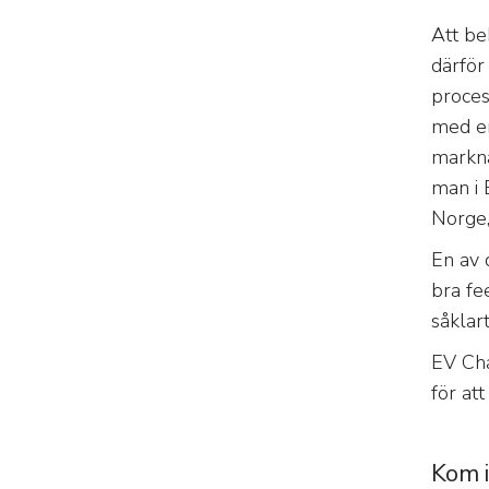
Att be
därför
proces
med en
markna
man i 
Norge,
En av 
bra fe
såklar
EV Cha
för at
Kom i