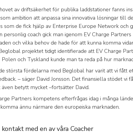
hovet av driftsäkerhet för publika laddstationer fanns in
 som ambition att anpassa sina innovativa lösningar till
s som de fick hjälp av Enterprise Europe Network och g
 personlig coach gick man igenom EV Charge Partners m
den och vilka behov de hade för att kunna komma vid
Beglobal projektet tidigt identifierade att EV Charge Par
 Polen och Tyskland kunde man ta reda på hur marknaden
de största fördelarna med Beglobal har varit att vi fått et
edback. – säger David Jonsson. Det finansiella stödet vi 
t även betytt mycket –fortsätter David.
rge Partners kompetens efterfrågas idag i många länder
t komma ännu närmare den europeiska marknaden.
 kontakt med en av våra Coacher