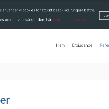
 använder vi cookies för att ditt besök ska fungera bättre.
Ja
es och hur vi använder dem här:
information om cookies.
Hem
Erbjudande
Refe
er