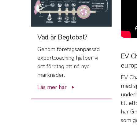
Vad är Beglobal?
Genom företagsanpassad
EV Ch
exportcoaching hjälper vi
europ
ditt företag att nå nya
marknader.
EV Cha
med sp
Läs mer här
underh
till el
har Gn
som ge