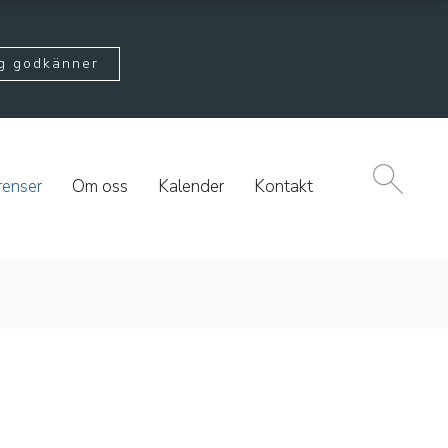
g godkänner
renser
Om oss
Kalender
Kontakt