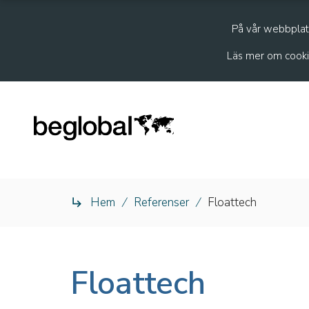
På vår webbplats
Läs mer om cooki
Hem
/
Referenser
/
Floattech

Floattech