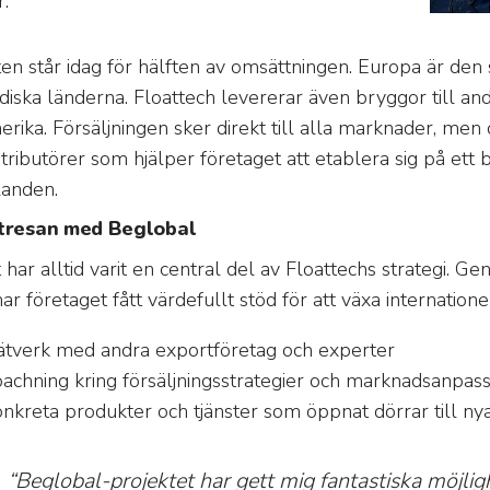
.
en står idag för hälften av omsättningen. Europa är den 
diska länderna. Floattech levererar även bryggor till an
rika. Försäljningen sker direkt till alla marknader, men
stributörer som hjälper företaget att etablera sig på ett 
landen.
tresan med Beglobal
 har alltid varit en central del av Floattechs strategi.
ar företaget fått värdefullt stöd för att växa internationel
tverk med andra exportföretag och experter
achning kring försäljningsstrategier och marknadsanpas
nkreta produkter och tjänster som öppnat dörrar till n
“Beglobal-projektet har gett mig fantastiska möjlig