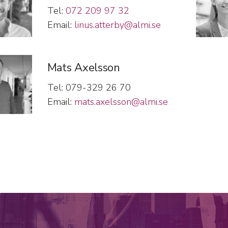
Tel:
072 209 97 32
Email:
linus.atterby@almi.se
Mats Axelsson
Tel: 079-329 26 70
Email:
mats.axelsson@almi.se