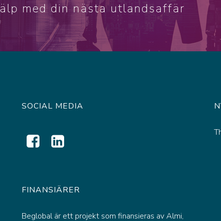
jälp med din nästa utlandsaffär
SOCIAL MEDIA
N
T
FINANSIÄRER
Beglobal är ett projekt som finansieras av Almi,