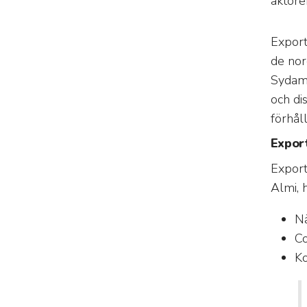
aktörer
Export
de nor
Sydame
och di
förhål
Expor
Export
Almi, h
Nä
Co
Ko