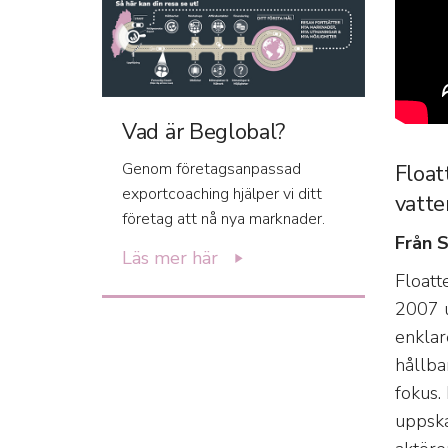
Vad är Beglobal?
Genom företagsanpassad
Float
exportcoaching hjälper vi ditt
vatten
företag att nå nya marknader.
Från S
Läs mer här
Floatt
2007 u
enklar
hållba
fokus.
uppska