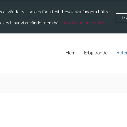
 använder vi cookies för att ditt besök ska fungera bättre.
Ja
es och hur vi använder dem här:
information om cookies.
Hem
Erbjudande
Refe