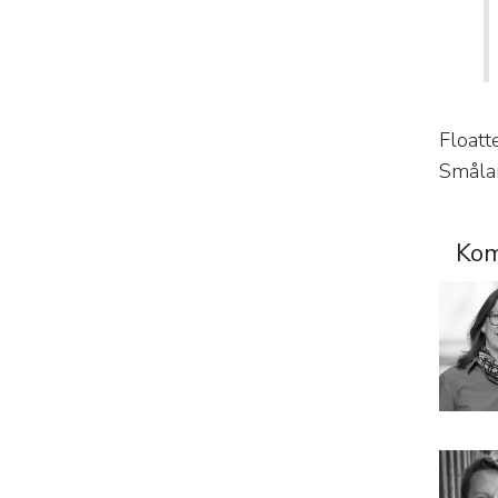
Floatt
Smålan
Kom