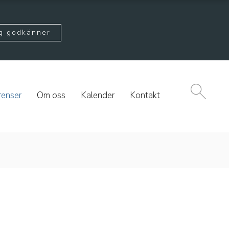
g godkänner
renser
Om oss
Kalender
Kontakt